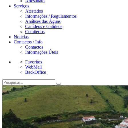
Artesanato
Serviços
Atestados
Informações / Regulamentos
Análises das Águas
Canídeos e Gatídeos
Cemitérios
Notícias
Contactos / Info
Contactos
Informações Úteis
Favoritos
WebMail
BackOffice