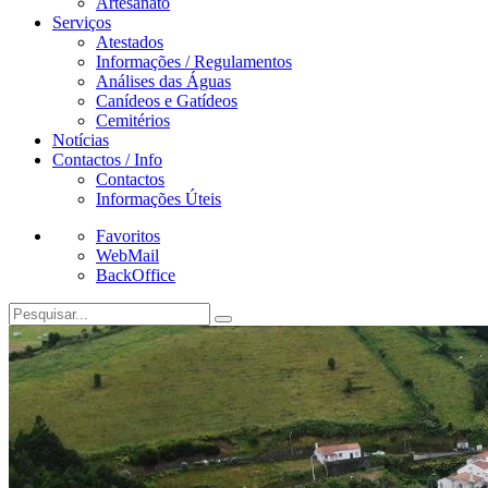
Artesanato
Serviços
Atestados
Informações / Regulamentos
Análises das Águas
Canídeos e Gatídeos
Cemitérios
Notícias
Contactos / Info
Contactos
Informações Úteis
Favoritos
WebMail
BackOffice