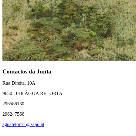
Contactos da Junta
Rua Direita, 10A
9650 - 018 ÁGUA RETORTA
296586130
296247566
aguaretorta1@sapo.pt