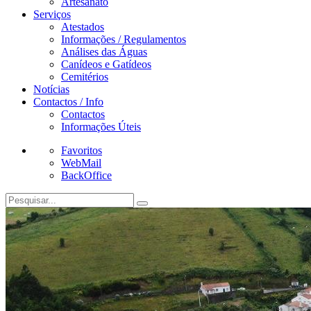
Artesanato
Serviços
Atestados
Informações / Regulamentos
Análises das Águas
Canídeos e Gatídeos
Cemitérios
Notícias
Contactos / Info
Contactos
Informações Úteis
Favoritos
WebMail
BackOffice