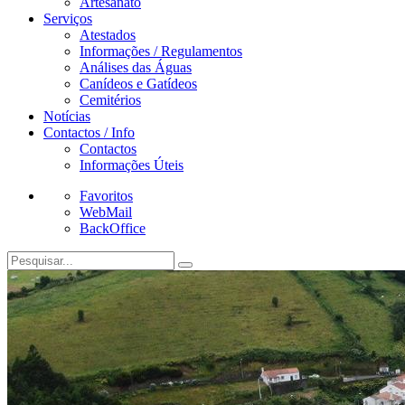
Artesanato
Serviços
Atestados
Informações / Regulamentos
Análises das Águas
Canídeos e Gatídeos
Cemitérios
Notícias
Contactos / Info
Contactos
Informações Úteis
Favoritos
WebMail
BackOffice